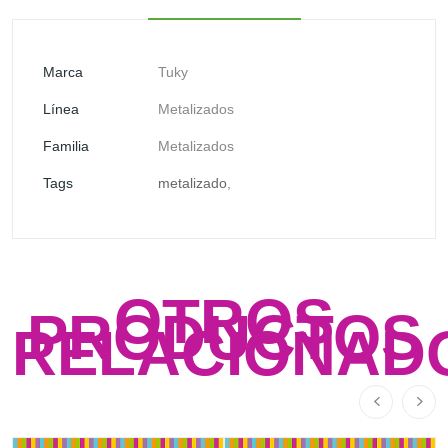
Marca
Tuky
Línea
Metalizados
Familia
Metalizados
Tags
metalizado
,
OTROS
PRODUCTOS
RELACIONAD